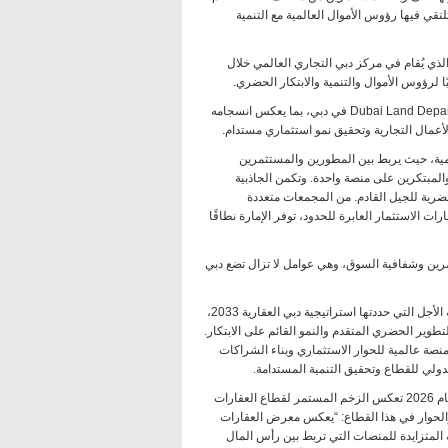
تقي فيها رؤوس الأموال العالمية مع التنمية
هذا السياق، من المقرر أن يسهم معرض العقارات الدولي (IPS) 2026، الذي يُقام في مركز دبي التجاري العالمي خلال
يُقام معرض العقارات الدولي (IPS) في إطار الشراكة الاستراتيجية مع Dubai Land Department في دبي، بما يعكس انسجامه
الأعمال التجارية وتحقيق نمو استثماري مستدام.
لمية، حيث يربط بين المطورين والمستثمرين
لمبتكرين على منصة واحدة. وتكمن الجاذبية
ضرية للجيل القادم. من المجمعات متعددة
ت الاستثمار العابرة للحدود، توفر الإمارة نطاقًا
مرين وشفافية السوق، وهي عوامل لا تزال تضع دبي
يعكس الزخم المستمر الذي يشهده قطاع العقارات في دبي الطموحات طويلة الأجل التي حددتها استراتيجية دبي العقارية 2033،
تطوير الحضري المتقدم والنمو القائم على الابتكار.
ات الدولي (IPS) 2026 دورًا استراتيجيًا كمنصة عالمية للحوار الاستثماري وبناء الشراكات
دولي للقطاع وتحقيق التنمية المستدامة.
قال Dawood Al Shezawi، رئيس معرض العقارات الدولي (IPS)، إن دورة عام 2026 تعكس الزخم المستمر لقطاع العقارات
والحوار في هذا القطاع: “يعكس معرض العقارات
والأهمية المتزايدة للمنصات التي تربط بين رأس المال