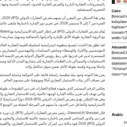
بالمشروعات العقارية البارزة والفرص العابرة للحدود، أصبحت المدينة وجهة تل
الحضرية المستقبلية.
Cairo
[forecast
وفي 
todaylabe
الفترة من 7 إلى 9 سبتمبر 2026، في تعزيز دور الإمارة باعتبارها ملتقى عالميًا لرؤوس الأموال والتنمية والابتكار الحضري.
highlow
iconset="
مع الرؤية العقارية طويلة الأجل للإمارة والتزامها بالشفافية وتسهيل ممارسة 
width="1
لقد تطوّر هذا الحدث ليصبح منظومة استراتيجية لسلسلة القيمة العقارية العا
Alexandr
المؤسسيين والأفراد والوسطاء وصانعي السياسات والمهندسين المعماريين وا
[forecast 
المستمرة لدبي في قدرتها على ربط رؤوس الأموال الدولية بفرص التنمية الح
measureme
الاستخدامات والمساكن ذات العلامات التجارية إلى مشاريع المدن الذكية ومسارا
datelabel
واسعًا ومرونة وقيمة طويلة الأجل ضمن سوق متكامل واحد.
°/%%low%
class="cs
يعزز هذا التوجه وجود بيئة تنظيمية راسخة قائمة على الحوكمة وحماية المستث
في مصاف أكثر بيئات الاستثمار العقاري أمانًا وموثوقيةً على مستوى العالم.
والتي تهدف إلى تعزيز مكانة الإمارة كوجهة عالمية رائدة للاستثمار العقاري وال
وفي هذا الإطار، يؤدي معرض العقار
الاستراتيجية والتفاعل عبر الحدود، ما يسهم في المرحلة المقبلة من التوسع ال
Arabic
في دبي والدور المتنامي للمعرض باعتباره منصة عالمية للاستثمار والتعاون 
P
الدولي (IPS) 2026 قوة مكانة دبي كمركز عالمي للاستثمار العقاري، 