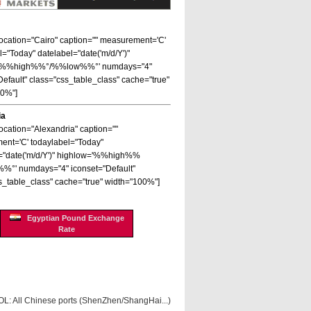
 location="Cairo" caption="" measurement='C'
l="Today" datelabel="date('m/d/Y')"
='%%high%%°/%%low%%°' numdays="4"
Default" class="css_table_class" cache="true"
00%"]
ia
location="Alexandria" caption=""
nt='C' todaylabel="Today"
="date('m/d/Y')" highlow='%%high%%
%°' numdays="4" iconset="Default"
s_table_class" cache="true" width="100%"]
Egyptian Pound Exchange
Rate
OL: All Chinese ports (ShenZhen/ShangHai...)