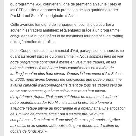
du programme, Axi, courtier en ligne de premier plan sur le Forex et
les CFD, est fier d’annoncer la promotion de son quatrième trader
Pro M : Looi Sook Yen, originaire d’Asie.
Cette avancée témoigne de l’engagement continu du courtier à
soutenir les traders ambitieux et talentueux grâce à un programme
conçu dans le but de libérer et de maximiser leur potentiel de trading
et de génération de profits.
Louis Cooper, directeur commercial d’Axi, partage son enthousiasme
quant au récent succès du programme : «
Nous sommes fiers de voir
notre programme continuer à mettre en valeur les traders, en les
aidant à trader et à améliorer leurs compétences en matière de
trading jusqu’au plus haut niveau. Depuis le lancement d’Axi Select
en 2023, nous avons toujours été convaincus que notre programme
avait la capacité d’accompagner le talent de tous les traders vers de
nouveaux sommets, quel que soit leur sexe ou leur niveau
d’expérience. Aujourd’hui, nous célébrons un moment historique :
notre quatrième trader Pro M, mais aussi la première femme à
atteindre l’étape ultime du programme et à obtenir ainsi une allocation
de 1 million de dollars. Mme Looi a su faire preuve d’une
compétence, d’un talent et d’une discipline exceptionnels, et grâce
aux outils et au soutien adéquats, elle gère désormais 1 million de
dollars de fonds Axi.
»