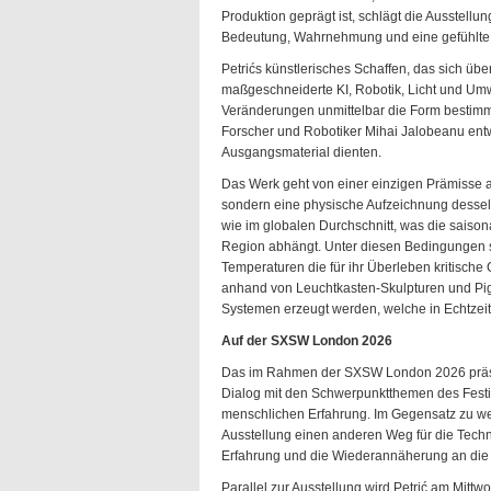
Produktion geprägt ist, schlägt die Ausstellu
Bedeutung, Wahrnehmung und eine gefühlte V
Petrićs künstlerisches Schaffen, das sich übe
maßgeschneiderte KI, Robotik, Licht und Umw
Veränderungen unmittelbar die Form bestimm
Forscher und Robotiker Mihai Jalobeanu entwi
Ausgangsmaterial dienten.
Das Werk geht von einer einzigen Prämisse a
sondern eine physische Aufzeichnung desselbe
wie im globalen Durchschnitt, was die saiso
Region abhängt. Unter diesen Bedingungen s
Temperaturen die für ihr Überleben kritische
anhand von Leuchtkasten-Skulpturen und Pi
Systemen erzeugt werden, welche in Echtzeit 
Auf der SXSW London 2026
Das im Rahmen der SXSW London 2026 präse
Dialog mit den Schwerpunktthemen des Festiva
menschlichen Erfahrung. Im Gegensatz zu weit
Ausstellung einen anderen Weg für die Techno
Erfahrung und die Wiederannäherung an die l
Parallel zur Ausstellung wird Petrić am Mittw