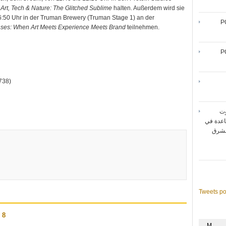
g
Art, Tech & Nature: The Glitched Sublime
halten. Außerdem wird sie
6:50 Uhr in der Truman Brewery (Truman Stage 1) an der
P
enses: When Art Meets Experience Meets Brand
teilnehmen.
P
738)
وت
اعدة في
حد لأداء شبكة الواي فاي
Tweets p
DER 8
M