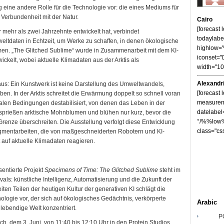
ng eine andere Rolle für die Technologie vor: die eines Mediums für
erbundenheit mit der Natur.
Cairo
[forecast
r mehr als zwei Jahrzehnte entwickelt hat, verbindet
todaylabe
eltdaten in Echtzeit, um Werke zu schaffen, in denen ökologische
highlow
en. „The Glitched Sublime“ wurde in Zusammenarbeit mit dem KI-
iconset="
ckelt, wobei aktuelle Klimadaten aus der Arktis als
width="1
Alexandr
us: Ein Kunstwerk ist keine Darstellung des Umweltwandels,
[forecast 
n. In der Arktis schreitet die Erwärmung doppelt so schnell voran
measureme
nalen Bedingungen destabilisiert, von denen das Leben in der
datelabel
prießen arktische Mohnblumen und blühen nur kurz, bevor die
°/%%low%
 Grenze überschreiten. Die Ausstellung verfolgt diese Entwicklung
class="cs
gmentarbeiten, die von maßgeschneiderten Robotern und KI-
auf aktuelle Klimadaten reagieren.
ntierte Projekt
Specimens of Time: The Glitched Sublime
steht im
ls: künstliche Intelligenz, Automatisierung und die Zukunft der
en Teilen der heutigen Kultur der generativen KI schlägt die
logie vor, der sich auf ökologisches Gedächtnis, verkörperte
Arabic
ebendige Welt konzentriert.
P
och, dem 3. Juni, von 11:40 bis 12:10 Uhr in den Protein Studios