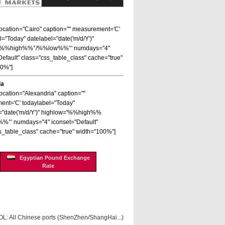
 location="Cairo" caption="" measurement='C'
l="Today" datelabel="date('m/d/Y')"
='%%high%%°/%%low%%°' numdays="4"
Default" class="css_table_class" cache="true"
00%"]
ia
location="Alexandria" caption=""
nt='C' todaylabel="Today"
="date('m/d/Y')" highlow='%%high%%
%°' numdays="4" iconset="Default"
s_table_class" cache="true" width="100%"]
Egyptian Pound Exchange
Rate
OL: All Chinese ports (ShenZhen/ShangHai...)