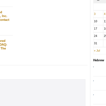
ed
3
4
 Inc.
ontact
10
1
17
1
24
2
ered
31
SDAQ:
 The
« Jul
Hebrew