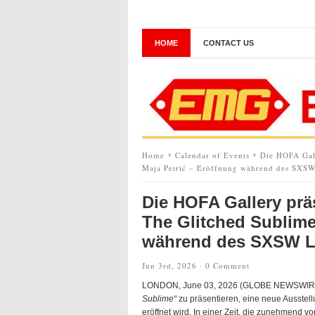
HOME
CONTACT US
Home
Calendar of Events
Die HOFA Gall
Maja Petrić – Eröffnung während des SXS
Die HOFA Gallery prä
The Glitched Sublime
während des SXSW L
Jun 3rd, 2026 ·
0 Comment
LONDON, June 03, 2026 (GLOBE NEWSWIRE) 
Sublime“
zu präsentieren, eine neue Ausste
eröffnet wird. In einer Zeit, die zunehmend v