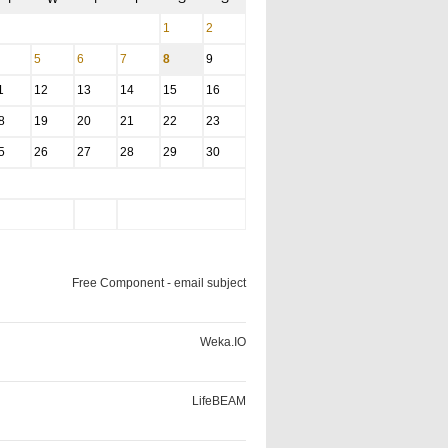
1
2
5
6
7
8
9
1
12
13
14
15
16
8
19
20
21
22
23
5
26
27
28
29
30
Free Component - email subject
Weka.IO
LifeBEAM