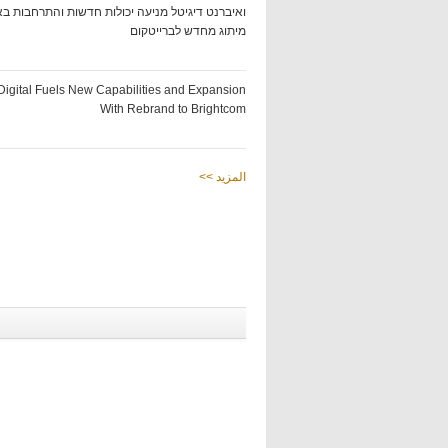
ואיברנט דיגיטל מניעה יכולות חדשות והתרחבות ב
מיתוג מחדש לברייטקום
Digital Fuels New Capabilities and Expansion
With Rebrand to Brightcom
<< المزيد