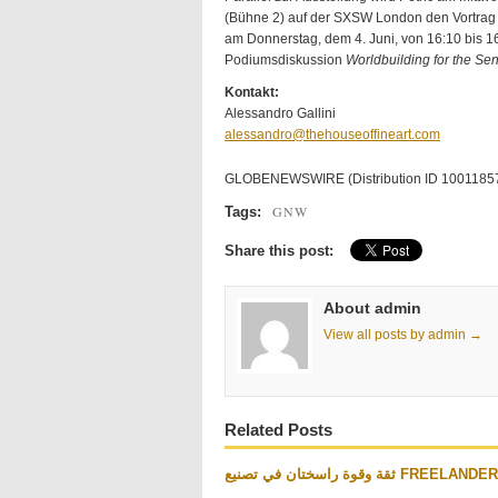
(Bühne 2) auf der SXSW London den Vortra
am Donnerstag, dem 4. Juni, von 16:10 bis 1
Podiumsdiskussion
Worldbuilding for the S
Kontakt:
Alessandro Gallini
alessandro@thehouseoffineart.com
GLOBENEWSWIRE (Distribution ID 1001185
GNW
Tags:
Share this post:
About admin
View all posts by admin →
Related Posts
ثقة وقوة راسختان في تصنيع FREELAN