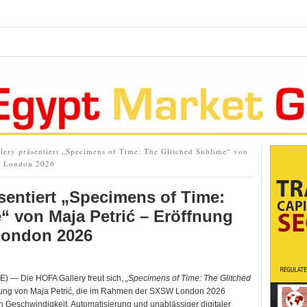
ery präsentiert „Specimens of Time: The Glitched Sublime“ von
W London 2026
sentiert „Specimens of Time:
“ von Maja Petrić – Eröffnung
ondon 2026
— Die HOFA Gallery freut sich,
„Specimens of Time: The Glitched
llung von Maja Petrić, die im Rahmen der SXSW London 2026
on Geschwindigkeit, Automatisierung und unablässiger digitaler