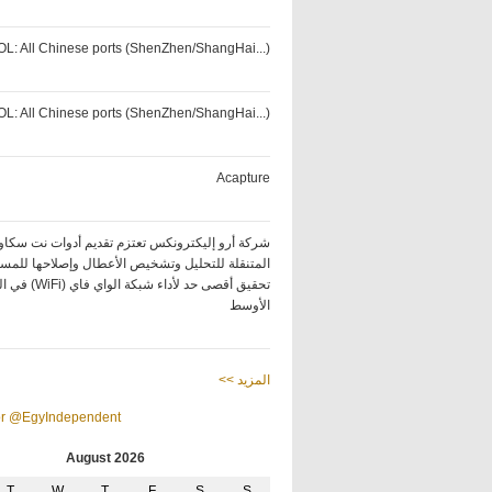
OL: All Chinese ports (ShenZhen/ShangHai...)
OL: All Chinese ports (ShenZhen/ShangHai...)
Acapture
شركة أرو إليكترونكس تعتزم تقديم أدوات نت سكا
المتنقلة للتحليل وتشخيص الأعطال وإصلاحها للمس
تحقيق أقصى  (WiFi) في الشرق
الأوسط
<< المزيد
or @EgyIndependent
August 2026
T
W
T
F
S
S